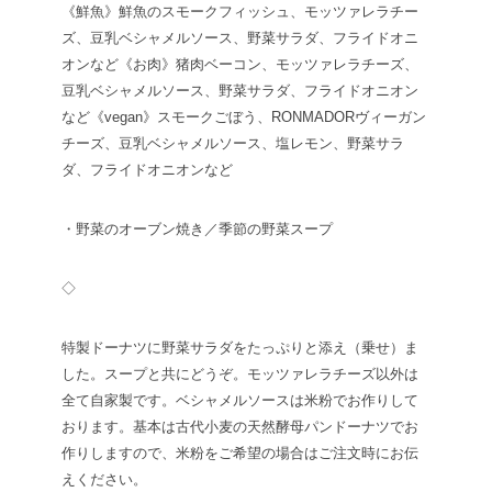
《鮮魚》
鮮魚のスモークフィッシュ、モッツァレラチー
ズ、豆乳ベシャメルソース、野菜サラダ、フライドオニ
オンなど
《お肉》
猪肉ベーコン、モッツァレラチーズ、
豆乳ベシャメルソース、野菜サラダ、フライドオニオン
など
《vegan》
スモークごぼう、RONMADORヴィーガン
チーズ、豆乳ベシャメルソース、塩レモン、野菜サラ
ダ、フライドオニオンなど
・野菜のオーブン焼き／季節の野菜スープ
◇
特製ドーナツに野菜サラダをたっぷりと添え（乗せ）ま
した。スープと共にどうぞ。モッツァレラチーズ以外は
全て自家製です。ベシャメルソースは米粉でお作りして
おります。基本は古代小麦の天然酵母パンドーナツでお
作りしますので、米粉をご希望の場合はご注文時にお伝
えください。