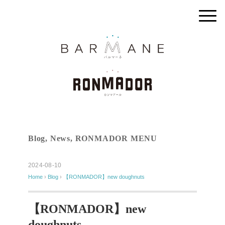
Blog
,
News
,
RONMADOR MENU
2024-08-10
Home
›
Blog
›
【RONMADOR】new doughnuts
【RONMADOR】new
doughnuts