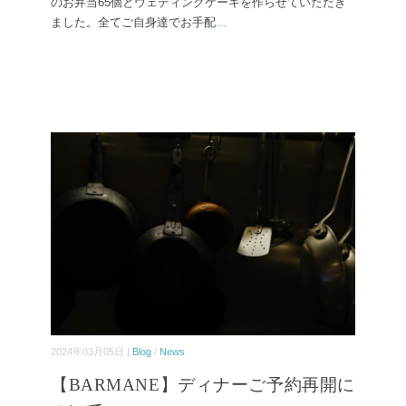
のお弁当65個とウェディングケーキを作らせていただき
ました。全てご自身達でお手配
...
2024年03月05日 |
Blog
/
News
【BARMANE】ディナーご予約再開に