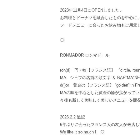
2023年11月4日にOPENしました。
お料理とドーナツを融合したものを中心に
フードメニューに合ったお飲み物もご用意
◯
RONMADOR ロンマドール
ron(d) 円・輪【フランス語】 ”circle, round”
MA シェフの名前の頭文字 ＆ BAR”MA”NE
d(‘)or 黄金の【フランス語】 “golden” in Fr
MAの味を中心とした黄金の輪が拡がって
今後も新しく美味しく美しいメニューを開
2026.2.2 追記
6年ぶりに会ったフランス人の友人が来店
We like it so much ! ♡