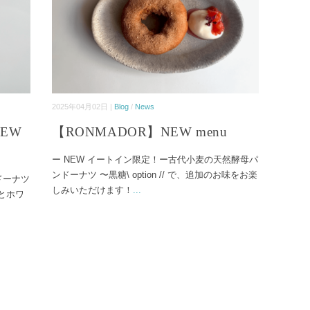
2025年04月02日 |
Blog
/
News
EW
【RONMADOR】NEW menu
ー NEW イートイン限定！ー古代小麦の天然酵母パ
ンドーナツ 〜黒糖\ option // で、追加のお味をお楽
ドーナツ
しみいただけます！
...
とホワ