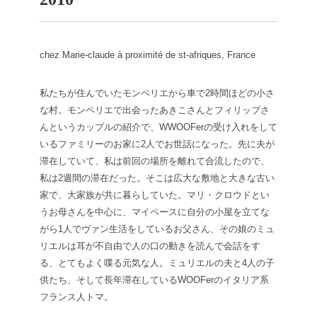
chez Marie-claude à proximité de st-afriques, France
私たちが住んでいたモンペリエから車で2時間ほどの小さ
な村。モンペリエで出会ったあきこさんとフィリップさ
んというカップルの紹介で、WWOOFerの受け入れをして
いるファミリーのお家に2人でお世話になった。先に夫が
滞在していて、私は前回の場所を離れて合流したので、
私は2週間の滞在だった。そこは広大な敷地と大きな古い
家で、大家族が共に暮らしていた。マリ・クロウドとい
うお母さんを中心に、マイペースに自分の小屋を立てな
がら1人でヴァン生活をしているお父さん、その娘のミュ
リエルは耳が不自由で人の口の動きを読んで会話をす
る、とてもよく喋る元気な人。ミュリエルの夫と4人の子
供たち、そして長年滞在しているWOOFerのイタリア系
フランス人トマ。