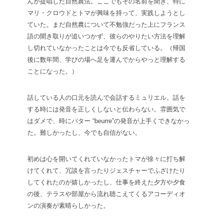
んが提唱した自然農法。ここでもその名前を聞き、特に
マリ・クロウドとトマが興味を持って、実践しようとし
ていた。まだ自然農について不勉強だった上にフランス
語の聞き取りが追いつかず、彼らのやりたい方法を理解
し切れていなかったことは今でも反省している。（帰国
後に数年間、学びの場へ足を運んでからやっと理解する
ことになった。）
話している人の口元を読んで会話するミュリエル。話を
する時には発音を正しくしないと伝わらない。雰囲気で
はダメで、時にバター “beurre”の発音が上手くできなかっ
た。難しかったし、今でも自信がない。
初めは心を開いてくれていなかったトマが徐々に打ち解
けてくれて、冗談を言ったりジェスチャーでふざけたり
してくれたのが嬉しかったし、仕事を終えた夕方や夕食
の後、テラスや部屋から流れ聴こえてくるアコーディオ
ンの演奏が素晴らしかった。