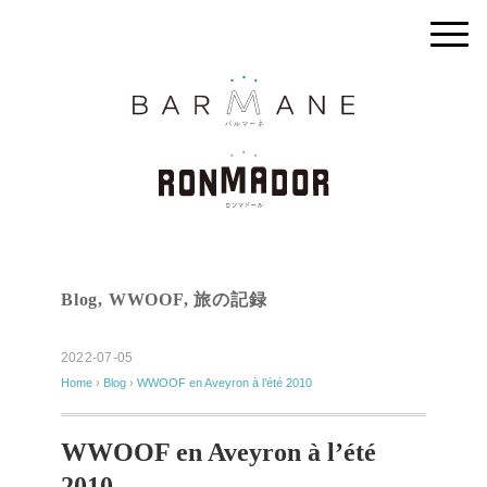
Blog
,
WWOOF
,
旅の記録
2022-07-05
Home
›
Blog
›
WWOOF en Aveyron à l’été 2010
WWOOF en Aveyron à l’été
2010