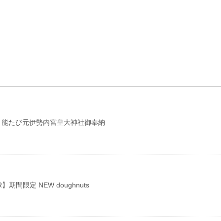
E】能たび元伊勢内宮皇大神社御奉納
】期間限定 NEW doughnuts