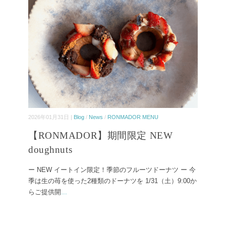
2026年01月31日 |
Blog
/
News
/
RONMADOR MENU
【RONMADOR】期間限定 NEW
doughnuts
ー NEW イートイン限定！季節のフルーツドーナツ ー 今
季は生の苺を使った2種類のドーナツを 1/31（土）9:00か
らご提供開
...